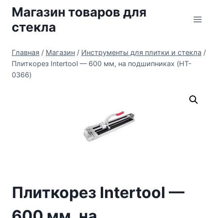
Перейти
Магазин товаров для
к
стекла
содержимому
Главная
/
Магазин
/
Инструменты для плитки и стекла
/
Плиткорез Intertool — 600 мм, на подшипниках (HT-
0366)
Плиткорез Intertool —
600 мм, на