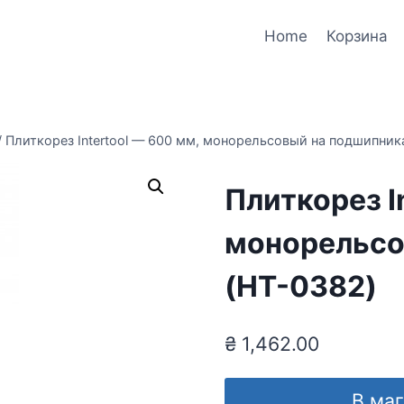
Home
Корзина
/
Плиткорез Intertool — 600 мм, монорельсовый на подшипник
Плиткорез I
монорельсо
(HT-0382)
₴
1,462.00
В ма