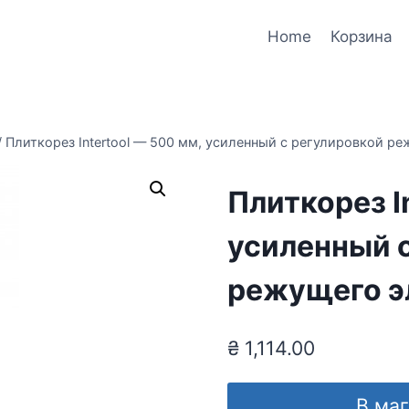
Home
Корзина
/
Плиткорез Intertool — 500 мм, усиленный с регулировкой р
Плиткорез I
усиленный 
режущего э
₴
1,114.00
В ма