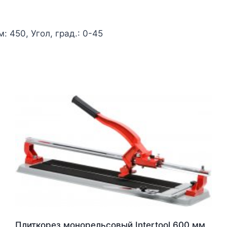
м: 450, Угол, град.: 0-45
Плиткорез монорельсовый Intertool 600 мм