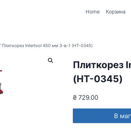
Home
Корзина
/
Плиткорез Intertool 450 мм 3-в-1 (HT-0345)
Плиткорез I
(HT-0345)
₴
729.00
В ма