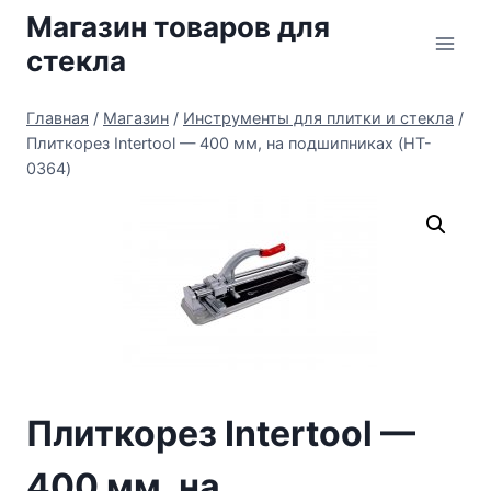
Перейти
Магазин товаров для
к
стекла
содержимому
Главная
/
Магазин
/
Инструменты для плитки и стекла
/
Плиткорез Intertool — 400 мм, на подшипниках (HT-
0364)
Плиткорез Intertool —
400 мм, на