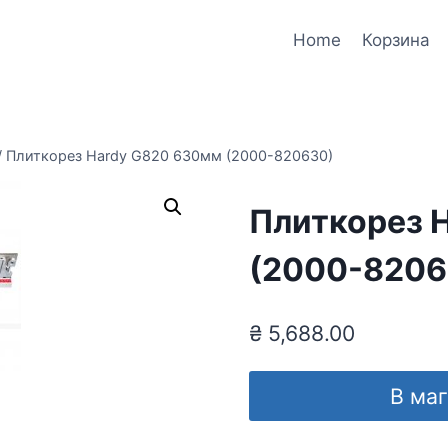
Home
Корзина
/
Плиткорез Hardy G820 630мм (2000-820630)
Плиткорез 
(2000-8206
₴
5,688.00
В ма