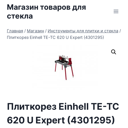
Перейти
Магазин товаров для
к
стекла
содержимому
Главная
/
Магазин
/
Инструменты для плитки и стекла
/
Плиткорез Einhell TE-TC 620 U Expert (4301295)
Плиткорез Einhell TE-TC
620 U Expert (4301295)