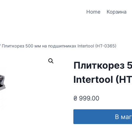
Home
Корзина
/
Плиткорез 500 мм на подшипниках Intertool (HT-0365)
Плиткорез 
Intertool (H
₴
999.00
В ма