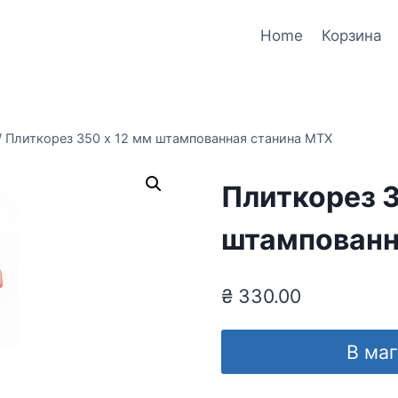
Home
Корзина
/
Плиткорез 350 х 12 мм штампованная станина MTX
Плиткорез 3
штампованн
₴
330.00
В ма