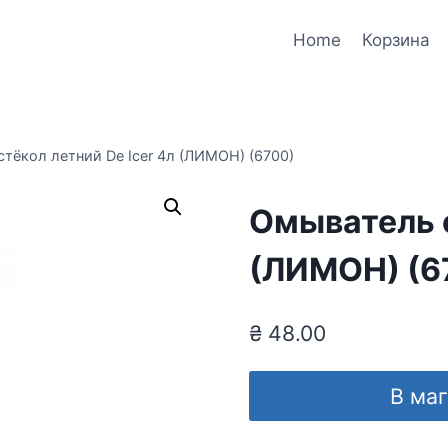
Home
Корзина
тёкол летний De Icer 4л (ЛИМОН) (6700)
Омыватель с
(ЛИМОН) (6
₴
48.00
В ма