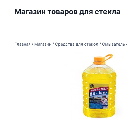
Перейти
Магазин товаров для стекла
к
содержимому
Главная
/
Магазин
/
Средства для стекол
/
Омыватель с