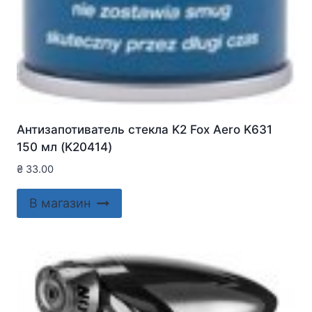
Антизапотиватель стекла K2 Fox Aero K631
150 мл (K20414)
₴
33.00
В магазин