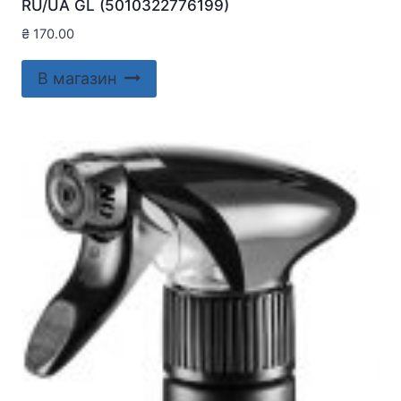
RU/UA GL (5010322776199)
₴
170.00
В магазин