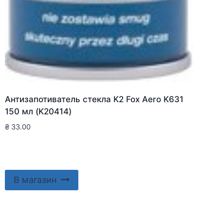
Антизапотиватель стекла K2 Fox Aero K631
150 мл (K20414)
₴
33.00
В магазин