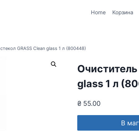
Home
Корзина
стекол GRASS Clean glass 1 л (800448)
Очиститель
glass 1 л (8
₴
55.00
В ма