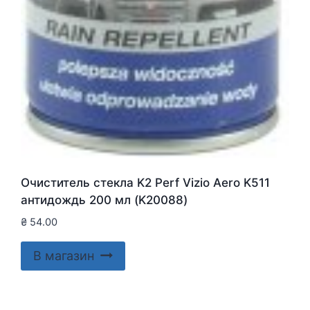
Очиститель стекла K2 Perf Vizio Aero K511
антидождь 200 мл (K20088)
₴
54.00
В магазин