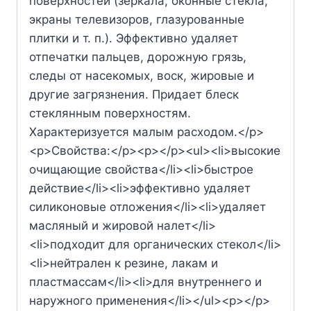
поверхностей (зеркала, оконные стекла,
экраны телевизоров, глазурованные
плитки и т. п.). Эффективно удаляет
отпечатки пальцев, дорожную грязь,
следы от насекомых, воск, жировые и
другие загрязнения. Придает блеск
стеклянным поверхностям.
Характеризуется малым расходом.</p>
<p>Свойства:</p><p></p><ul><li>высокие
очищающие свойства</li><li>быстрое
действие</li><li>эффективно удаляет
силиконовые отложения</li><li>удаляет
масляный и жировой налет</li>
<li>подходит для органических стекол</li>
<li>нейтрален к резине, лакам и
пластмассам</li><li>для внутреннего и
наружного применения</li></ul><p></p>