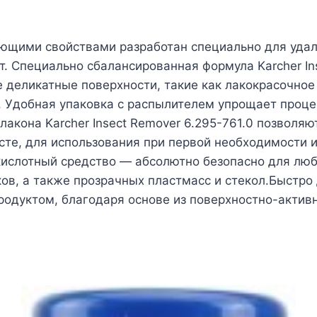
ющими свойствами разработан специально для удале
т. Специально сбалансированная формула Karcher In
 деликатные поверхности, такие как лакокрасочно
е. Удобная упаковка с распылителем упрощает проце
кона Karcher Insect Remover 6.295-761.0 позволяют
сте, для использования при первой необходимости 
ислотный средство — абсолютно безопасно для лю
ков, а также прозрачных пластмасс и стекол.Быстро
родуктом, благодаря основе из поверхностно-актив