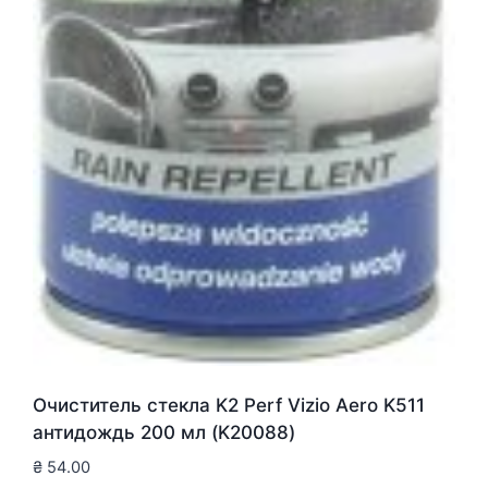
Очиститель стекла K2 Perf Vizio Aero K511
антидождь 200 мл (K20088)
₴
54.00