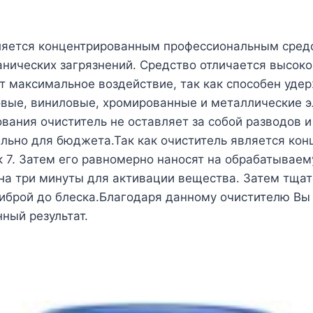
яется концентрированным профессиональным средст
анических загрязнений. Средство отличается высок
т максимальное воздействие, так как способен удер
овые, виниловые, хромированные и металлические э
вания очиститель не оставляет за собой разводов и
ельно для бюджета.Так как очиститель является ко
к 7. Затем его равномерно наносят на обрабатываем
 на три минуты для активации вещества. Затем тща
фиброй до блеска.Благодаря данному очистителю Вы
ный результат.