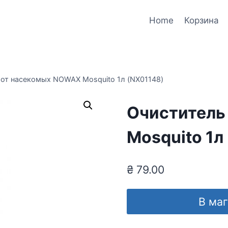
Home
Корзина
 от насекомых NOWAX Mosquito 1л (NX01148)
Очиститель
Mosquito 1л
₴
79.00
В ма