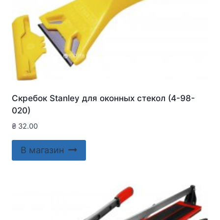
Скребок Stanley для оконныx стекол (4-98-
020)
₴
32.00
В магазин