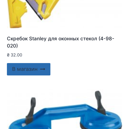
Скребок Stanley для оконныx стекол (4-98-
020)
₴
32.00
В магазин