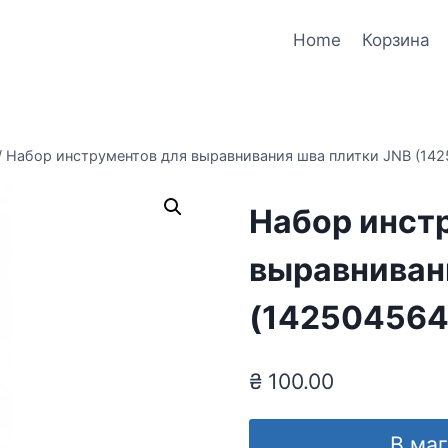
Home
Корзина
/
Набор инструментов для выравнивания шва плитки JNB (14
Набор инст
выравниван
(142504564
₴
100.00
В ма