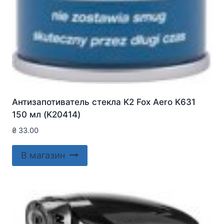
Антизапотиватель стекла K2 Fox Aero K631
150 мл (K20414)
₴
33.00
В магазин