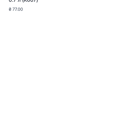
0.7 л (K607)
₴
77.00