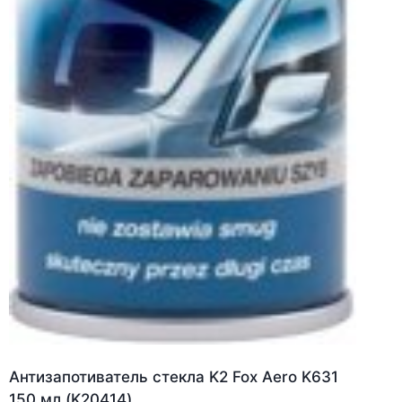
Антизапотиватель стекла K2 Fox Aero K631
150 мл (K20414)