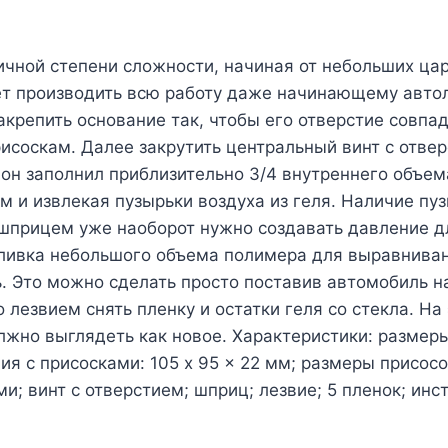
чной степени сложности, начиная от небольших цар
ет производить всю работу даже начинающему авто
акрепить основание так, чтобы его отверстие совпад
исоскам. Далее закрутить центральный винт с отверс
 он заполнил приблизительно 3/4 внутреннего объем
ум и извлекая пузырьки воздуха из геля. Наличие пу
 шприцем уже наоборот нужно создавать давление д
ивка небольшого объема полимера для выравнивани
ь. Это можно сделать просто поставив автомобиль н
 лезвием снять пленку и остатки геля со стекла. На
жно выглядеть как новое. Характеристики: размеры 
я с присосками: 105 x 95 x 22 мм; размеры присосок
и; винт с отверстием; шприц; лезвие; 5 пленок; инс