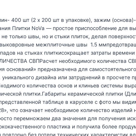
н- 400 шт (2 x 200 шт в упаковке), зажим (основа)-
ния Плитки NoVa — простое приспособление для вы
т не только швы, но и стыки плиток, делая поверх
навыковровные межплиточные швы 1.5 ммпредотвращ
падов на стыках плиткисокращает затраты времени 
ЧЕСТВА СВПРасчет необходимого количества СВП 
я оснований» предназначена для самостоятельного
 уникального дизайна или затруднений в просчете п
ходимого количества основ и клиньев системы выр
мической плитки.Габариты керамической плитки (Дл
 представленной таблице в каруселе с фото мы види
28», что означает необходимое количество изделий
росто перемножаем два значения для получения иск
сококачественного пластика и получила более прод
н повторно без потери технических характеристик в