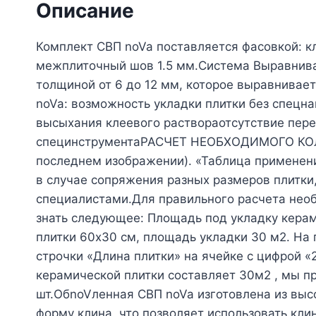
Описание
Комплект СВП noVa поставляется фасовкой: кли
межплиточный шов 1.5 мм.Система Выравнива
толщиной от 6 до 12 мм, которое выравнивае
noVa: возможность укладки плитки без спец
высыхания клеевого раствораотсутствие пере
специнструментаРАСЧЕТ НЕОБХОДИМОГО КОЛИ
последнем изображении). «Таблица применени
в случае сопряжения разных размеров плитки,
специалистами.Для правильного расчета необ
знать следующее: Площадь под укладку кера
плитки 60х30 см, площадь укладки 30 м2. На
строчки «Длина плитки» на ячейке с цифрой «
керамической плитки составляет 30м2 , мы п
шт.ОбnoVленная СВП noVa изготовлена из вы
форму клина, что позволяет использовать кли