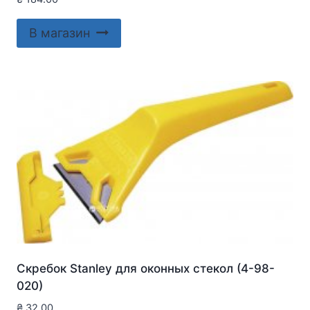
В магазин
Скребок Stanley для оконныx стекол (4-98-
020)
₴
32.00