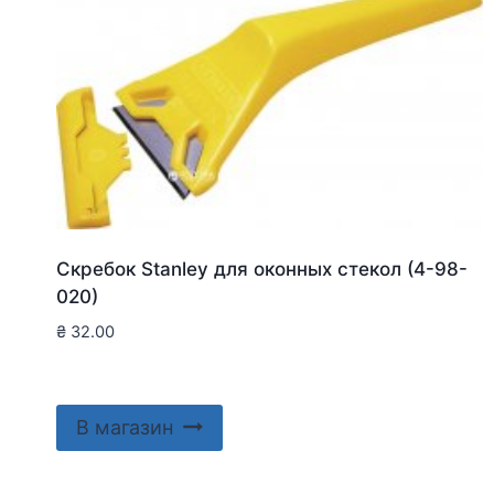
Скребок Stanley для оконныx стекол (4-98-
020)
₴
32.00
В магазин