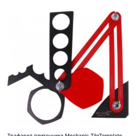
Трафарет плиточника Mechanic TileTemplate