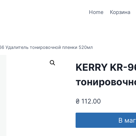
Home
Корзина
66 Удалитель тонировочной пленки 520мл
KERRY KR-9
тонировочн
₴
112.00
В ма