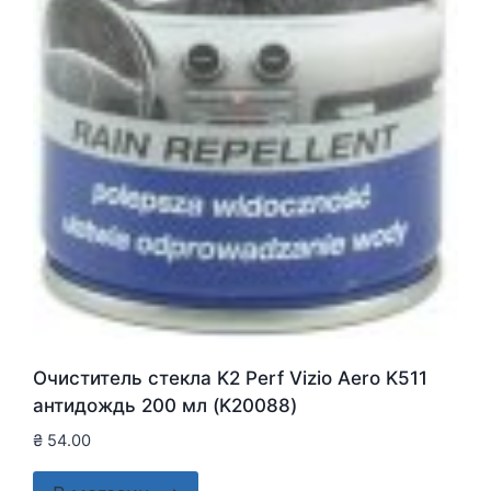
Очиститель стекла K2 Perf Vizio Aero K511
антидождь 200 мл (K20088)
₴
54.00