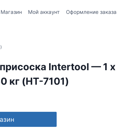
Магазин
Мой аккаунт
Оформление заказа
)
рисоска Intertool — 1 х
0 кг (HT-7101)
газин