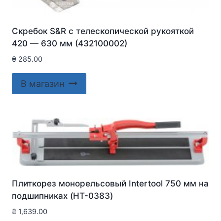
Скребок S&R с телескопической рукояткой
420 — 630 мм (432100002)
₴
285.00
В магазин
Плиткорез монорельсовый Intertool 750 мм на
подшипниках (HT-0383)
₴
1,639.00