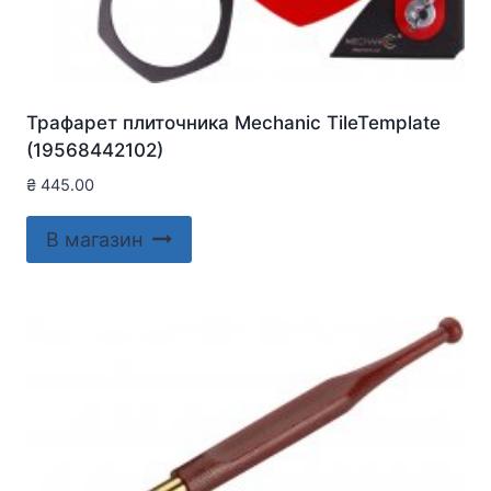
Трафарет плиточника Mechanic TileTemplate
(19568442102)
₴
445.00
В магазин