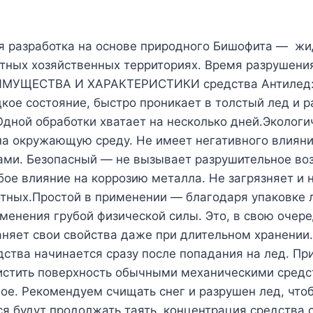
ная разработка на основе природного Бишофита — ж
стных хозяйственных территориях. Время разрушения
ЕИМУЩЕСТВА И ХАРАКТЕРИСТИКИ средства Антилед:
дкое состояние, быстро проникает в толстый лед и 
Одной обработки хватает на несколько дней.Эколог
на окружающую среду. Не имеет негативного влияния
ми. Безопасный — не вызывает разрушительное возд
е влияние на коррозию металла. Не загрязняет и н
ных.Простой в применении — благодаря упаковке ле
именения грубой физической силы. Это, в свою очер
храняет свои свойства даже при длительном хран
дства начинается сразу после попадания на лед. Пр
истить поверхность обычными механическими средс
ое. Рекомендуем счищать снег и разрушен лед, что
ся будут продолжать таять, концентрация средства 