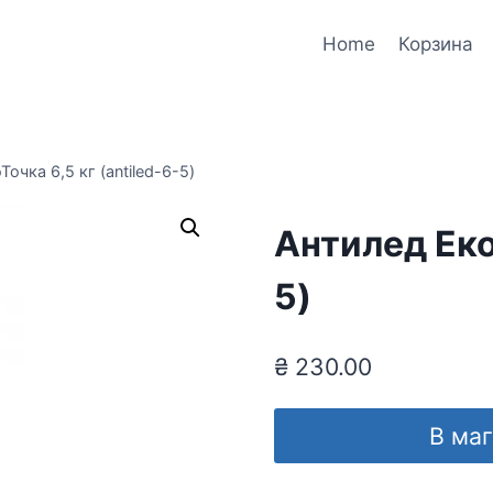
Home
Корзина
очка 6,5 кг (antiled-6-5)
Антилед ЕкоТ
5)
₴
230.00
В ма