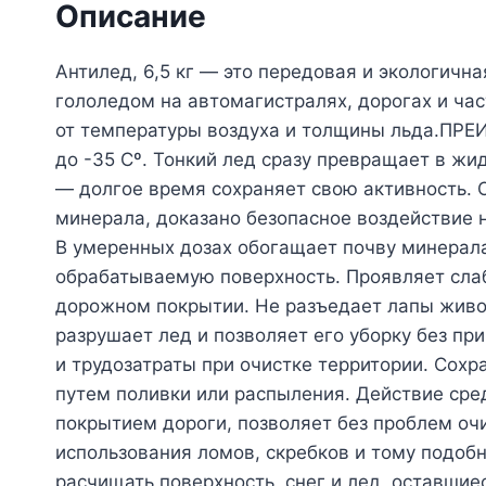
Описание
Антилед, 6,5 кг — это передовая и экологич
гололедом на автомагистралях, дорогах и ча
от температуры воздуха и толщины льда.ПР
до -35 Сº. Тонкий лед сразу превращает в жи
— долгое время сохраняет свою активность. 
минерала, доказано безопасное воздействие 
В умеренных дозах обогащает почву минерала
обрабатываемую поверхность. Проявляет слабо
дорожном покрытии. Не разъедает лапы живот
разрушает лед и позволяет его уборку без пр
и трудозатраты при очистке территории. Со
путем поливки или распыления. Действие сре
покрытием дороги, позволяет без проблем оч
использования ломов, скребков и тому подобн
расчищать поверхность, снег и лед, оставшие