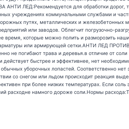
АНТИ ЛЕД:Рекомендуется для обработки дорог, тр
венных учреждениях коммунальными службами и час
дорожных путях, металлических и железобетонных м
едприятий или заводов. Облегчит погрузочно-разг
нее время, которые можно полить и разморозить на
, арматуры или армирующей сетки.АНТИ ЛЕД ПРОТИВ т
енно не погибают трава и деревья.в отличие от соли 
ли действует быстрее и эффективнее, нет необходим
о обычных уборочных лопастей. Соответственно нет
вии со снегом или льдом происходит реакция выделе
ективен при более низких температурах. Если соль э
ший расходне намного дороже соли.Нормы расхода:Т