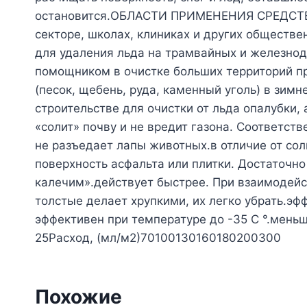
остановится.ОБЛАСТИ ПРИМЕНЕНИЯ СРЕДСТВА 
секторе, школах, клиниках и других общест
для удаления льда на трамвайных и железно
помощником в очистке больших территорий пр
(песок, щебень, руда, каменный уголь) в зим
строительстве для очистки от льда опалубки
«солит» почву и не вредит газона. Соответств
не разъедает лапы животных.в отличие от со
поверхность асфальта или плитки. Достаточн
калечим».действует быстрее. При взаимодейст
толстые делает хрупкими, их легко убрать.эфф
эффективен при температуре до -35 С °.мень
25Расход, (мл/м2)70100130160180200300
Похожие