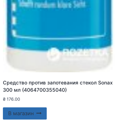
Средство против запотевания стекол Sonax
300 мл (4064700355040)
₴
176.00
В магазин