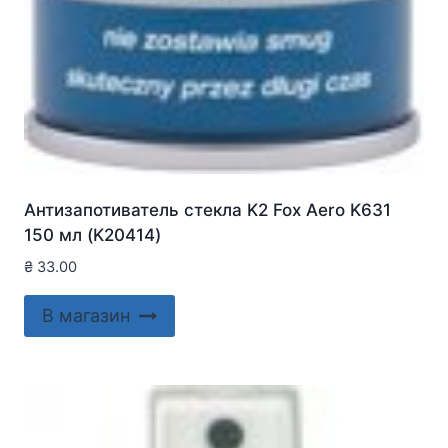
Антизапотиватель стекла K2 Fox Aero K631
150 мл (K20414)
₴
33.00
В магазин