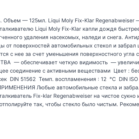
ь. Объем — 125мл. Liqui Moly Fix-Klar Regenabweise
талкивателю Liqui Moly Fix-Klar капли дождя быст
ченного удаления насекомых, наледи и снега. Антидо
ды от поверхностей автомобильных стекол и забрал 
тся с нее за счет уменьшения поверхностного угла 
СТВА — обеспечивает четкую видимость — увелич
 соединение с активными веществами Цвет : бесц
сек DIN 51562 Темп. воспламенения : 12 °C DIN IS
ПРИМЕНЕНИЯ Любые автомобильные стекла и забра
талкиватель Fix-klar Regenabweiser на чистое сукно
тполируйте так, чтобы стекло было чистым. Рекоме