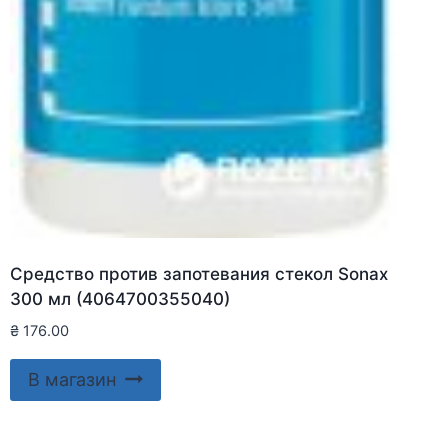
Средство против запотевания стекол Sonax
300 мл (4064700355040)
₴
176.00
В магазин