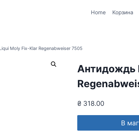
Home
Корзина
iqui Moly Fix-Klar Regenabweiser 7505
Антидождь L
Regenabwei
₴
318.00
В ма