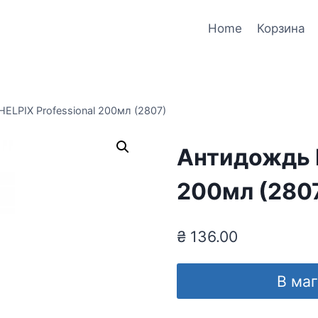
Home
Корзина
ELPIX Professional 200мл (2807)
Антидождь H
200мл (280
₴
136.00
В ма