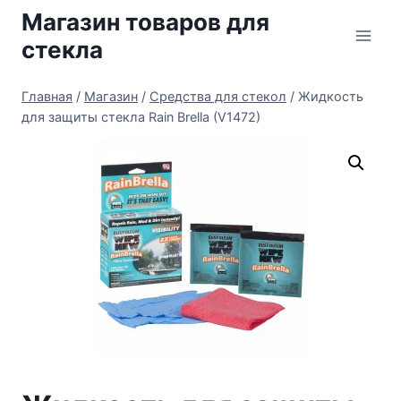
Перейти
Магазин товаров для
к
стекла
содержимому
Главная
/
Магазин
/
Средства для стекол
/
Жидкость
для защиты стекла Rain Brella (V1472)