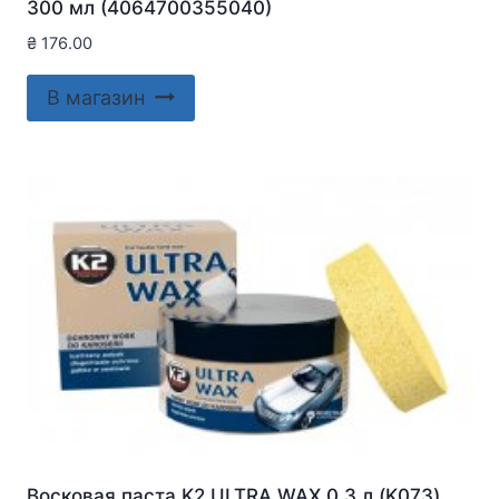
300 мл (4064700355040)
₴
176.00
В магазин
Восковая паста K2 ULTRA WAX 0.3 л (K073)