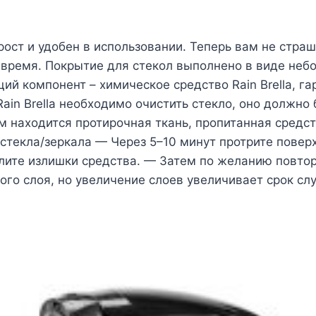
рост и удобен в использовании. Теперь вам не страшн
время. Покрытие для стекол выполнено в виде неб
ий компонент – химическое средство Rain Brella, г
in Brella необходимо очистить стекло, оно должно
ем находится протирочная ткань, пропитанная средст
стекла/зеркала — Через 5–10 минут протрите повер
ите излишки средства. — Затем по желанию повтори
го слоя, но увеличение слоев увеличивает срок слу