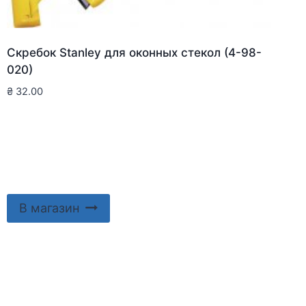
Скребок Stanley для оконныx стекол (4-98-
020)
₴
32.00
В магазин