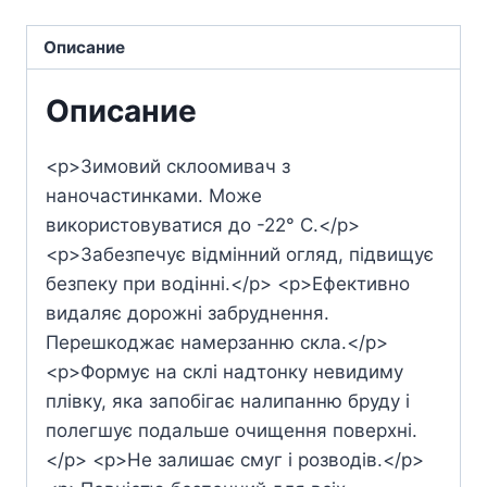
Описание
Описание
<p>Зимовий склоомивач з
наночастинками. Може
використовуватися до -22° C.</p>
<p>Забезпечує відмінний огляд, підвищує
безпеку при водінні.</p> <p>Ефективно
видаляє дорожні забруднення.
Перешкоджає намерзанню скла.</p>
<p>Формує на склі надтонку невидиму
плівку, яка запобігає налипанню бруду і
полегшує подальше очищення поверхні.
</p> <p>Не залишає смуг і розводів.</p>