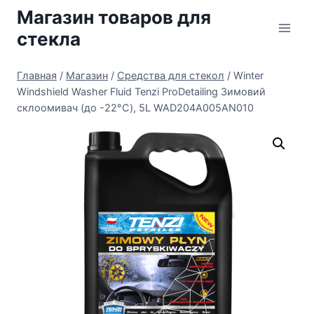
Перейти
Магазин товаров для
к
стекла
содержимому
Главная
/
Магазин
/
Средства для стекол
/
Winter
Windshield Washer Fluid Tenzi ProDetailing Зимовий
склоомивач (до -22°C), 5L WAD204A005AN010