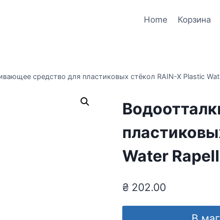
Home
Корзина
вающее средство для пластиковых стёкол RAIN-X Plastic Water
Водоотталк
пластиковых
Water Rapel
₴
202.00
В ма