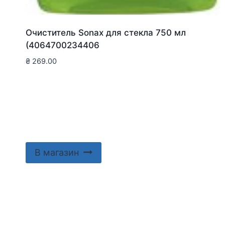
Очиститель Sonax для стекла 750 мл
(4064700234406
₴
269.00
В магазин