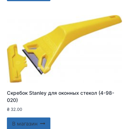
Скребок Stanley для оконныx стекол (4-98-
020)
₴
32.00
В магазин