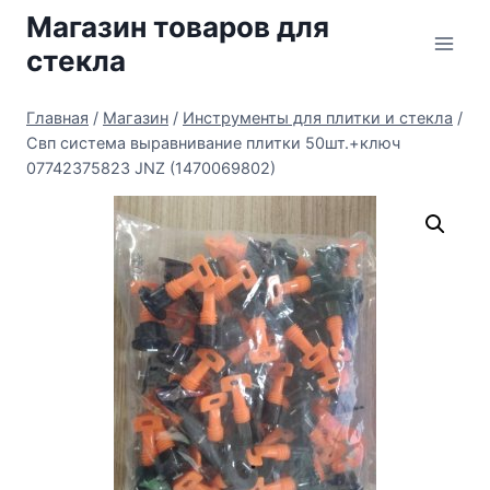
Перейти
Магазин товаров для
к
стекла
содержимому
Главная
/
Магазин
/
Инструменты для плитки и стекла
/
Свп система выравнивание плитки 50шт.+ключ
07742375823 JNZ (1470069802)