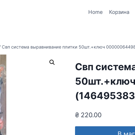
Home
Корзина
/
Свп система выравнивание плитки 50шт.+ключ 00000064498
Свп систем
50шт.+клю
(146495383
₴
220.00
В ма