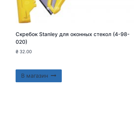
Скребок Stanley для оконныx стекол (4-98-
020)
₴
32.00
В магазин