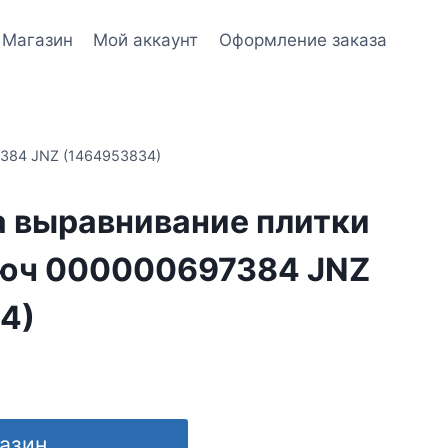
Магазин
Мой аккаунт
Оформление заказа
384 JNZ (1464953834)
а выравнивание плитки
юч 000000697384 JNZ
4)
газин