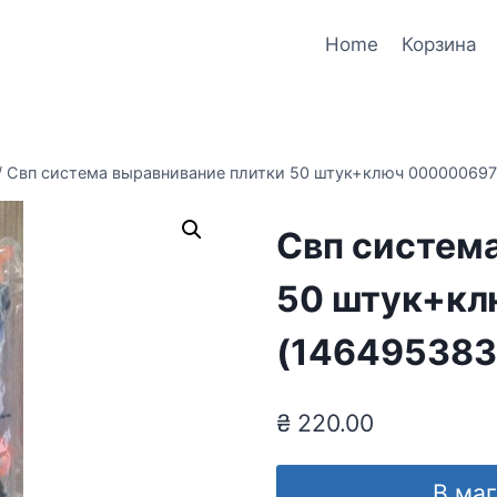
Home
Корзина
/
Свп система выравнивание плитки 50 штук+ключ 000000697
Свп систем
50 штук+кл
(146495383
₴
220.00
В ма