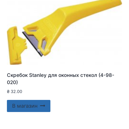
Скребок Stanley для оконныx стекол (4-98-
020)
₴
32.00
В магазин