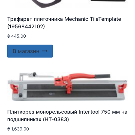
Трафарет плиточника Mechanic TileTemplate
(19568442102)
₴
445.00
В магазин
Плиткорез монорельсовый Intertool 750 мм на
подшипниках (HT-0383)
₴
1,639.00