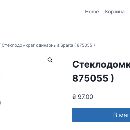
Home
Корзина
/
Стеклодомкрат одинарный Sparta ( 875055 )
Стеклодомк
875055 )
₴
97.00
В ма