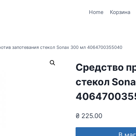
Home
Корзина
ротив запотевания стекол Sonax 300 мл 4064700355040
Средство п
стекол Sona
406470035
₴
225.00
В ма