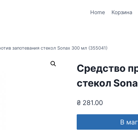
Home
Корзина
отив запотевания стекол Sonax 300 мл (355041)
Средство п
стекол Sona
₴
281.00
В ма