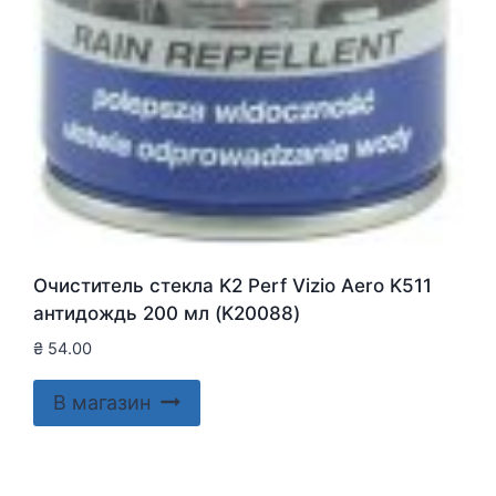
Очиститель стекла K2 Perf Vizio Aero K511
антидождь 200 мл (K20088)
₴
54.00
В магазин