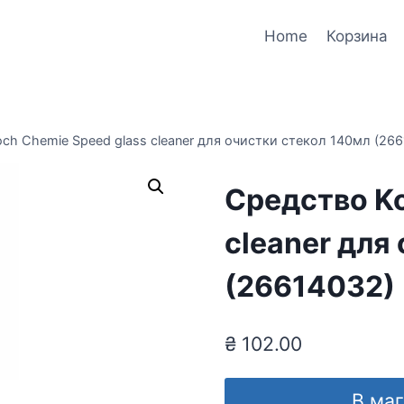
Home
Корзина
ch Chemie Speed glass cleaner для очистки стекол 140мл (26
Средство Ko
cleaner для
(26614032)
₴
102.00
В ма