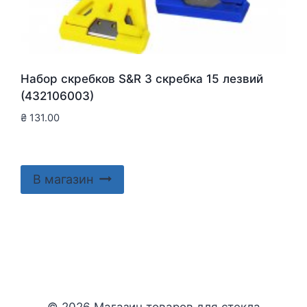
Набор скребков S&R 3 скребка 15 лезвий
(432106003)
₴
131.00
В магазин