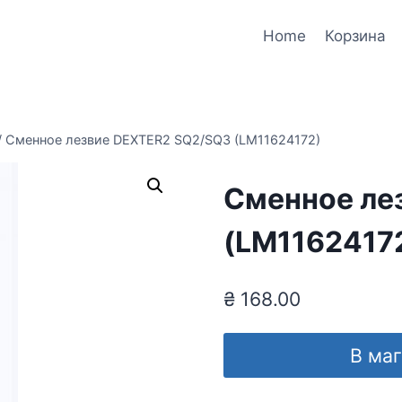
Home
Корзина
/
Сменное лезвие DEXTER2 SQ2/SQ3 (LM11624172)
Сменное ле
(LM1162417
₴
168.00
В ма